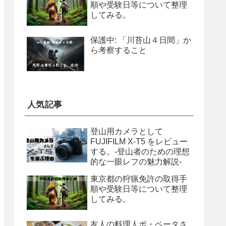
順や受験日等について整理
してみる。
保護中: 「川苔山４日間」か
ら考察すること
人気記事
登山用カメラとして
FUJIFILM X-T5 をレビュー
する。-登山者のための理想
的な一眼レフの魅力解説-
東京都の狩猟免許の取得手
順や受験日等について整理
してみる。
友人の料理人ポ・ペータさ