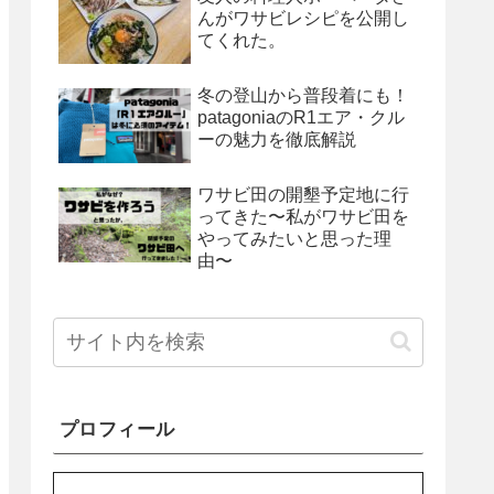
んがワサビレシピを公開し
てくれた。
冬の登山から普段着にも！
patagoniaのR1エア・クル
ーの魅力を徹底解説
ワサビ田の開墾予定地に行
ってきた〜私がワサビ田を
やってみたいと思った理
由〜
プロフィール