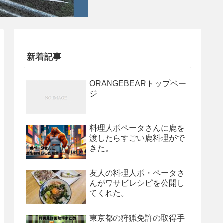
新着記事
ORANGEBEARトップペー
ジ
料理人ポペータさんに鹿を
渡したらすごい鹿料理がで
きた。
友人の料理人ポ・ペータさ
んがワサビレシピを公開し
てくれた。
東京都の狩猟免許の取得手