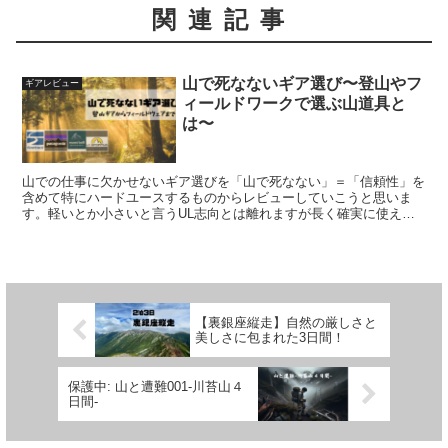
関連記事
山で死なないギア選び〜登山やフ
ギアレビュー
ィールドワークで選ぶ山道具と
は〜
山での仕事に欠かせないギア選びを「山で死なない」＝「信頼性」を
含めて特にハードユースするものからレビューしていこうと思いま
す。軽いとか小さいと言うUL志向とは離れますが長く確実に使える
ものを挙げていきます。
【裏銀座縦走】自然の厳しさと
美しさに包まれた3日間！
保護中: 山と遭難001-川苔山４
日間-