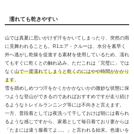
濡れても乾きやすい
山では真夏に思いがけず汗をかいてしまったり、突然の雨
に見舞われることも。R1エア・クルーは、水分を素早く
外へ逃がし乾燥を促進する素材を使用しているため、濡れ
てもすぐに乾くとの触れ込み、ただこれは「完璧に」では
なく
山で一度濡れてしまうと乾くのにはやや時間がかかり
ます
。
雪を踏めしめつつ汗をかくかかかないかの微妙な状態に保
つような登山ができるのであればおすすめですが走り続け
るようなトレイルランニング等には不向きと言えます。
一方、普段着としては夜洗って干しておけば朝には着られ
るような感じですから、家着として毎日着ており妻からは
「たまには違う服着てよ…。」と言われる始末。色違いを