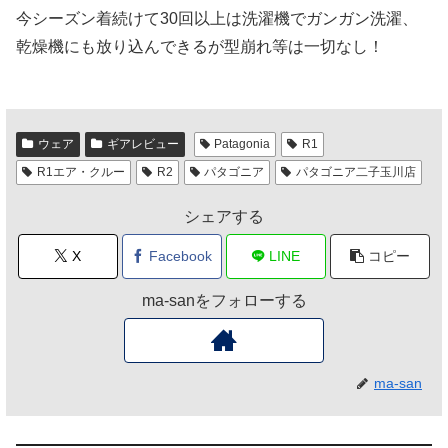
今シーズン着続けて30回以上は洗濯機でガンガン洗濯、
乾燥機にも放り込んできるが型崩れ等は一切なし！
ウェア
ギアレビュー
Patagonia
R1
R1エア・クルー
R2
パタゴニア
パタゴニア二子玉川店
シェアする
X
Facebook
LINE
コピー
ma-sanをフォローする
ma-san