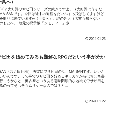
千葉へ）
ﾝｼﾞﾍﾞｱ 大好評ワサビ田シリーズの続きですよ、（大好評はうそだ
MA-SANです。今回は途中の過程をだいぶすっ飛ばしてますけど
を取りに来ていますw（千葉へ）。謎の外人（名前も知らない
のもとへ。 地元の掲示板「ジモティー」少...
2024.01.23
サビ田を始めてみるも難解なRPGだという事が分か
。
-SAN（ﾜｻﾋﾞ田仕様） 唐突にワサビ田の話、MA-SANです。いいん
いいんです、って事でワサビ田を始めるキッカケからぼちぼち書
行こうかなと。奥多摩というある意味閉鎖的な地域でワサビ田を
るのってそもそもムリゲーなのでは？と...
2024.01.22