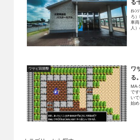
る
ｵﾚ
ろ）
車両
人）
ワ
ワサビ田開墾
る
MA
です
いて
始め