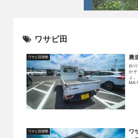
ワサビ田
農道
ワサビ田開墾
ｵﾚ
かそ
ょ、
MA
ワ
ワサビ田開墾