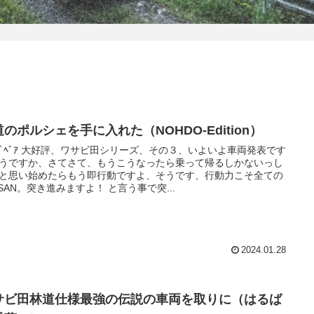
のポルシェを手に入れた（NOHDO-Edition）
ﾝｼﾞﾍﾞｱ 大好評、ワサビ田シリーズ、その３、いよいよ車両発表です
うですか、さてさて、もうこうなったら乗って帰るしかないっし
と思い始めたらもう即行動ですよ、そうです、行動力こそ全ての
-SAN。突き進みますよ！ と言う事で突...
2024.01.28
サビ田林道仕様最強の伝説の車両を取りに（はるば