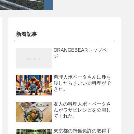
新着記事
ORANGEBEARトップペー
ジ
料理人ポペータさんに鹿を
渡したらすごい鹿料理がで
きた。
友人の料理人ポ・ペータさ
んがワサビレシピを公開し
てくれた。
東京都の狩猟免許の取得手