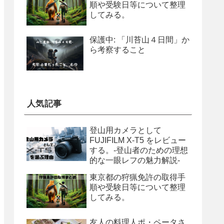
順や受験日等について整理
してみる。
保護中: 「川苔山４日間」か
ら考察すること
人気記事
登山用カメラとして
FUJIFILM X-T5 をレビュー
する。-登山者のための理想
的な一眼レフの魅力解説-
東京都の狩猟免許の取得手
順や受験日等について整理
してみる。
友人の料理人ポ・ペータさ