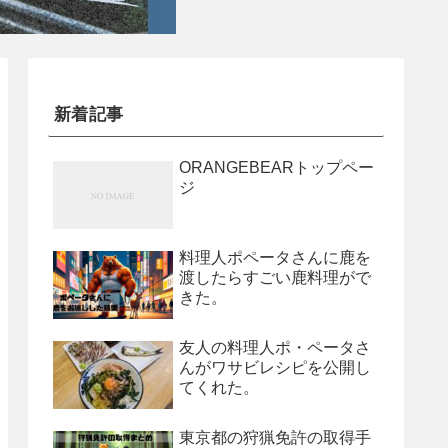
新着記事
ORANGEBEARトップペー
ジ
料理人ポペータさんに鹿を
渡したらすごい鹿料理がで
きた。
友人の料理人ポ・ペータさ
んがワサビレシピを公開し
てくれた。
東京都の狩猟免許の取得手