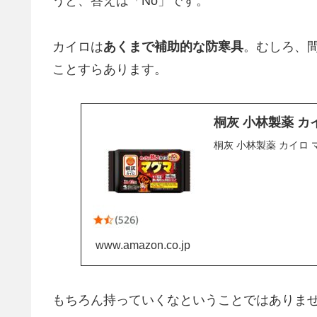
うと、答えは「No」です。
カイロは
あくまで補助的な防寒具
。むしろ、
ことすらあります。
桐灰 小林製薬 カ
桐灰 小林製薬 カイロ 
www.amazon.co.jp
もちろん持っていくなということではありま