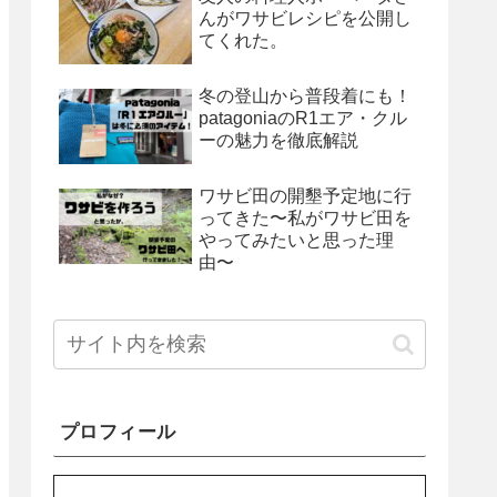
んがワサビレシピを公開し
てくれた。
冬の登山から普段着にも！
patagoniaのR1エア・クル
ーの魅力を徹底解説
ワサビ田の開墾予定地に行
ってきた〜私がワサビ田を
やってみたいと思った理
由〜
プロフィール