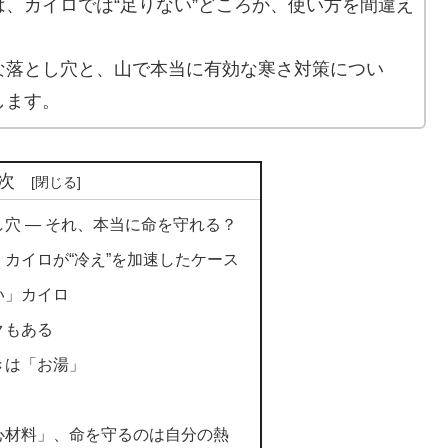
、カイロでは“足りない”どころか、使い方を間違え
な落とし穴と、山で本当に有効な寒さ対策につい
します。
次
穴 ― それ、本当に命を守れる？
カイロが“冷え”を加速したケース
い」カイロ
クもある
きは「お湯」
」
心材料」、命を守るのは自分の熱