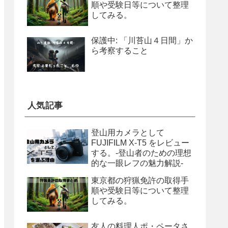
順や受験日等について整理
してみる。
保護中: 「川苔山４日間」か
ら考察すること
人気記事
登山用カメラとして
FUJIFILM X-T5 をレビュー
する。-登山者のための理想
的な一眼レフの魅力解説-
東京都の狩猟免許の取得手
順や受験日等について整理
してみる。
友人の料理人ポ・ペータさ