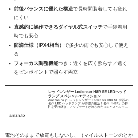
前後バランスに優れた構造
で長時間装着しても疲れ
にくい
直感的に操作できるダイヤル式スイッチ
で手袋着用
時でも安心
防滴仕様（IPX4相当）
で多少の雨でも安心して使え
る
フォーカス調整機能
つき：近くを広く照らす／遠く
をピンポイントで照らす両立
レッドレンザー Ledlenser H8R SE LEDヘッド
ランプ スペシャルエディション
Amazon.co.jp: レッドレンザー Ledlenser H8R SE 伝説の
名作 LED ヘッドランプ が待望の復活！名作「H8R」の特
性を受け継ぎ、アップデートが施された SE = スペシャル
エディション。700ルーメン 軽い 使いやすい バランスが
良い ヘッドライト : スポーツ＆アウトドア
amzn.to
電池そのままで放電もしないし、（マイルストーンのとか