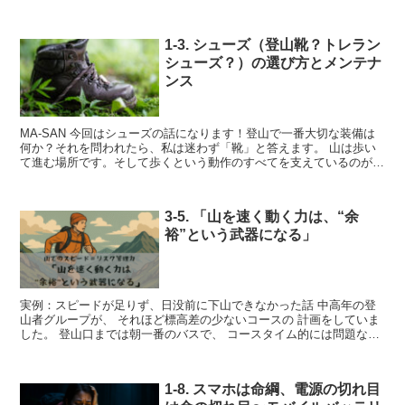
うかは別の話です。 本当に冷えた身体を温めるには、...
1-3. シューズ（登山靴？トレラン
シューズ？）の選び方とメンテナ
ンス
MA-SAN 今回はシューズの話になります！登山で一番大切な装備は
何か？それを問われたら、私は迷わず「靴」と答えます。 山は歩い
て進む場所です。そして歩くという動作のすべてを支えているのが、
足であり、その足を守っているのが靴だからです。 私...
3-5. 「山を速く動く力は、“余
裕”という武器になる」
実例：スピードが足りず、日没前に下山できなかった話 中高年の登
山者グループが、 それほど標高差の少ないコースの 計画をしていま
した。 登山口までは朝一番のバスで、 コースタイム的には問題ない
行程でしたが、 後半になって一人の体調が急激に悪化...
1-8. スマホは命綱、電源の切れ目