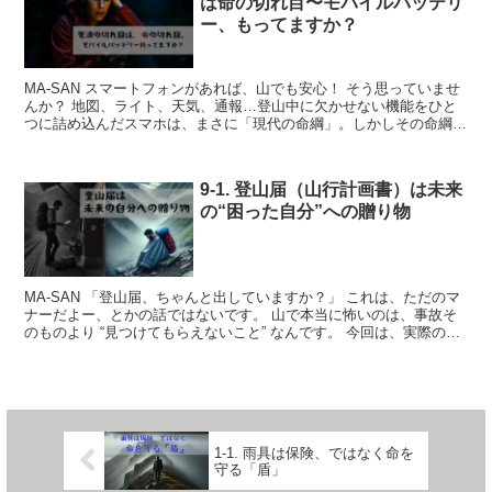
は命の切れ目〜モバイルバッテリ
ー、もってますか？
MA-SAN スマートフォンがあれば、山でも安心！ そう思っていませ
んか？ 地図、ライト、天気、通報…登山中に欠かせない機能をひと
つに詰め込んだスマホは、まさに「現代の命綱」。しかしその命綱
も、電池が切れた瞬間にただの重りに変わります。 今...
9-1. 登山届（山行計画書）は未来
の“困った自分”への贈り物
MA-SAN 「登山届、ちゃんと出していますか？」 これは、ただのマ
ナーだよー、とかの話ではないです。 山で本当に怖いのは、事故そ
のものより “見つけてもらえないこと” なんです。 今回は、実際の救
助現場から見た、 登山届の有無によって運命...
1-1. 雨具は保険、ではなく命を
守る「盾」