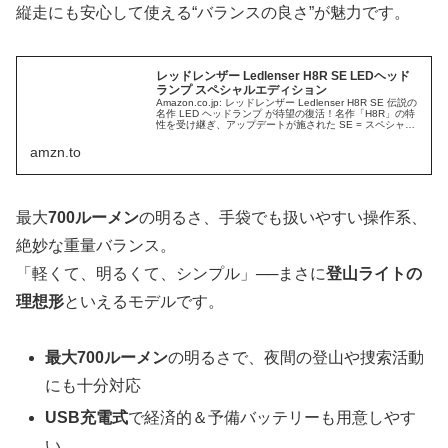
縦走にも安心して使える“バランスの良さ”が魅力です。
レッドレンザー Ledlenser H8R SE LEDヘッド
ランプ スペシャルエディション
Amazon.co.jp: レッドレンザー Ledlenser H8R SE 伝説の
名作 LED ヘッドランプ が待望の復活！名作「H8R」の特
性を受け継ぎ、アップデートが施された SE = スペシャル
エディション。700ルーメン 軽い 使いやすい バランスが
良い ヘッドライト : スポーツ＆アウトドア
amzn.to
最大
700ルーメン
の明るさ、手袋でも扱いやすい操作系、
絶妙な重量バランス。
「軽くて、明るくて、シンプル」──まさに
登山ライトの
理想形
といえるモデルです。
最大700ルーメン
の明るさで、夜間の登山や捜索活動
にも十分対応
USB充電式
で経済的＆予備バッテリーも用意しやす
い