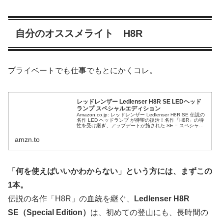
自分のオススメライト H8R
プライベートでも仕事でもとにかくコレ。
レッドレンザー Ledlenser H8R SE LEDヘッド
ランプ スペシャルエディション
Amazon.co.jp: レッドレンザー Ledlenser H8R SE 伝説の
名作 LED ヘッドランプ が待望の復活！名作「H8R」の特
性を受け継ぎ、アップデートが施された SE = スペシャル
エディション。700ルーメン 軽い 使いやすい バランスが
良い ヘッドライト : スポーツ＆アウトドア
amzn.to
「何を使えばいいかわからない」という方には、まずこの
1本。
伝説の名作「H8R」の血統を継ぐ、
Ledlenser H8R
SE（Special Edition）
は、初めての登山にも、長時間の