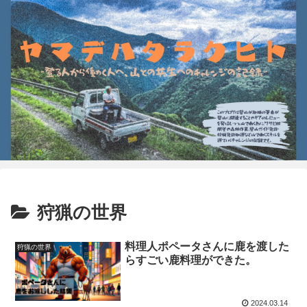
狩猟の世界
料理人ポペータさんに鹿を渡した
狩猟の世界
らすごい鹿料理ができた。
2024.03.14