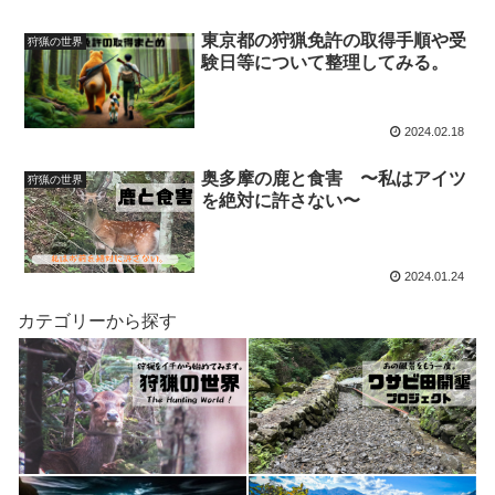
東京都の狩猟免許の取得手順や受
狩猟の世界
験日等について整理してみる。
2024.02.18
奥多摩の鹿と食害 〜私はアイツ
狩猟の世界
を絶対に許さない〜
2024.01.24
カテゴリーから探す